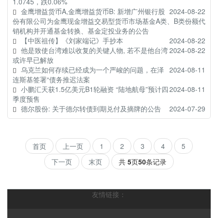
1.0745，跌0.06%
金鹰增益货币A,金鹰增益货币B: 新增广州银行股
2024-08-22
份有限公司为金鹰现金增益交易型货币市场基金A类、B类份额代
销机构并开通基金转换、基金定投业务的公告
【中医祖传】《刘家端记》手抄本
2024-08-22
他是致使台湾难以收复的关键人物, 若不是他台湾
2024-08-22
或许早已解放
乌克兰如何存续已经成为一个严峻的问题，在泽
2024-08-11
连斯基签署“债务推迟法案
小鹏汇天获1.5亿美元B1轮融资 “陆地航母”预计四
2024-08-11
季度预售
德尔股份: 关于德尔转债到期兑付及摘牌的公告
2024-07-29
首页
上一页
1
2
3
4
5
下一页
末页
共
5
页
50
条记录
友情链接：