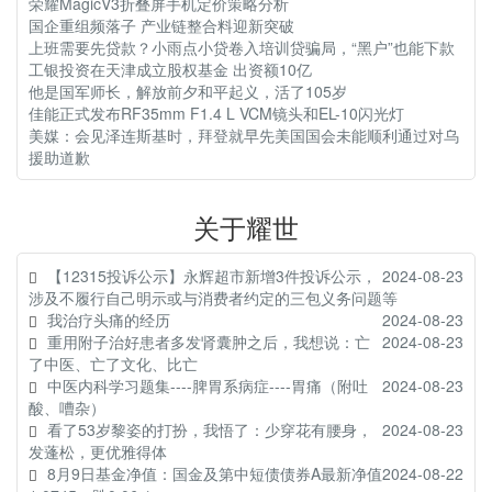
荣耀MagicV3折叠屏手机定价策略分析
国企重组频落子 产业链整合料迎新突破
上班需要先贷款？小雨点小贷卷入培训贷骗局，“黑户”也能下款
工银投资在天津成立股权基金 出资额10亿
他是国军师长，解放前夕和平起义，活了105岁
佳能正式发布RF35mm F1.4 L VCM镜头和EL-10闪光灯
美媒：会见泽连斯基时，拜登就早先美国国会未能顺利通过对乌
援助道歉
关于耀世
【12315投诉公示】永辉超市新增3件投诉公示，
2024-08-23
涉及不履行自己明示或与消费者约定的三包义务问题等
我治疗头痛的经历
2024-08-23
重用附子治好患者多发肾囊肿之后，我想说：亡
2024-08-23
了中医、亡了文化、比亡
中医内科学习题集----脾胃系病症----胃痛（附吐
2024-08-23
酸、嘈杂）
看了53岁黎姿的打扮，我悟了：少穿花有腰身，
2024-08-23
发蓬松，更优雅得体
8月9日基金净值：国金及第中短债债券A最新净值
2024-08-22