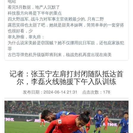
电站
看完5月数据，地产人沉默了
科技股方向将是下半年的重点
四大野战军, 战斗力对军事主官依赖最少的, 只有二野
露思笑得也太甜了吧，她就是甜美本妹啊，简简单单的一套穿搭
也很好看，少
睾丸肿瘤，睾丸癌：
为什么说宋美龄是窃国贼？她不仅挪用抗日军款，还包庇家族犯
罪
古巴导弹危机升级版即将到来，核战危机再度出现在南美
记者：张玉宁左肩打封闭随队抵达首
尔，李磊火线驰援下午入队训练
发布日期：2024-06-14 21:31 点击次数：178