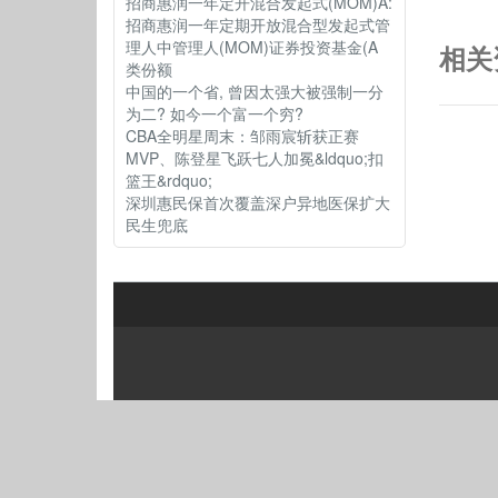
招商惠润一年定开混合发起式(MOM)A:
招商惠润一年定期开放混合型发起式管
理人中管理人(MOM)证券投资基金(A
相关
类份额
中国的一个省, 曾因太强大被强制一分
为二? 如今一个富一个穷?
CBA全明星周末：邹雨宸斩获正赛
MVP、陈登星飞跃七人加冕&ldquo;扣
篮王&rdquo;
深圳惠民保首次覆盖深户异地医保扩大
民生兜底