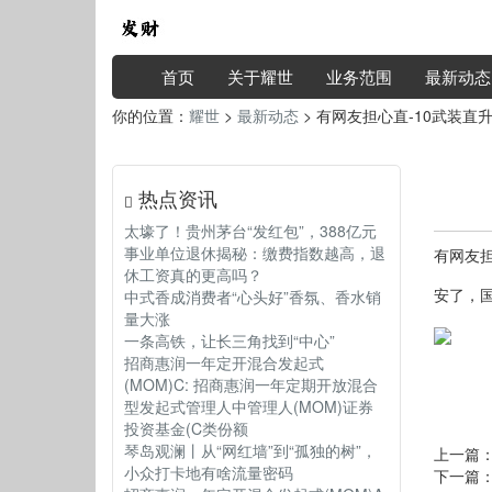
首页
关于耀世
业务范围
最新动态
你的位置：
耀世
>
最新动态
> 有网友担心直-10武装直
热点资讯
太壕了！贵州茅台“发红包”，388亿元
事业单位退休揭秘：缴费指数越高，退
有网友担
休工资真的更高吗？
安了，国
中式香成消费者“心头好”香氛、香水销
量大涨
一条高铁，让长三角找到“中心”
招商惠润一年定开混合发起式
(MOM)C: 招商惠润一年定期开放混合
型发起式管理人中管理人(MOM)证券
投资基金(C类份额
琴岛观澜丨从“网红墙”到“孤独的树”，
上一篇
小众打卡地有啥流量密码
下一篇