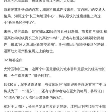
通车的杭温高铁，搭建纵贯浙江的南北大动脉。
随着沪苏湖铁路的通车，湖州将形成连接东西、贯通南北的交通大
格局。湖州这个“长三角地理中心”，将以最快的速度拥抱上海这
个“长三角经济中心”。
未来，盐宜高铁、锡宜城际S2线也将延伸到湖州。前者将与湖杭-杭
温高铁构成纵贯长三角的高铁“中轴”，后者与如通苏湖城际铁路相
连，形成“环太湖城际轨道交通圈”。湖州将因此完高铁枢纽的跨越，
进而助力湖州恢复历史上的地位。
02 填补空白
大湾区和长三角，这两个中国最顶级的城市群和最强大的经济增长
极，今年都迎来了 “缝合时刻”。
6月30日，深中通道通车，有媒体欢呼“深圳迎来史诗级‘扩容’”“中山
将成为下一个‘浦东’”……还有专家学者站在更大的格局，将珠江口
的“缝合”视为“大湾区经济版图的改写”。
相对于大湾区，长三角发展均质化更显著。江苏因下辖13地市全部