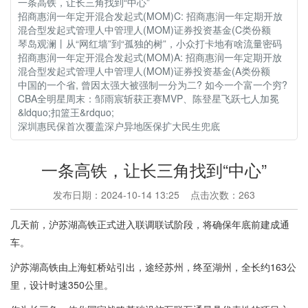
一条高铁，让长三角找到“中心”
招商惠润一年定开混合发起式(MOM)C: 招商惠润一年定期开放
混合型发起式管理人中管理人(MOM)证券投资基金(C类份额
琴岛观澜丨从“网红墙”到“孤独的树”，小众打卡地有啥流量密码
招商惠润一年定开混合发起式(MOM)A: 招商惠润一年定期开放
混合型发起式管理人中管理人(MOM)证券投资基金(A类份额
中国的一个省, 曾因太强大被强制一分为二? 如今一个富一个穷?
CBA全明星周末：邹雨宸斩获正赛MVP、陈登星飞跃七人加冕
&ldquo;扣篮王&rdquo;
深圳惠民保首次覆盖深户异地医保扩大民生兜底
一条高铁，让长三角找到“中心”
发布日期：2024-10-14 13:25 点击次数：263
几天前，沪苏湖高铁正式进入联调联试阶段，将确保年底前建成通
车。
沪苏湖高铁由上海虹桥站引出，途经苏州，终至湖州，全长约163公
里，设计时速350公里。