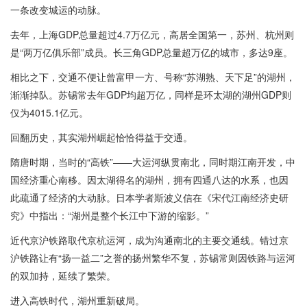
一条改变城运的动脉。
去年，上海GDP总量超过4.7万亿元，高居全国第一，苏州、杭州则
是“两万亿俱乐部”成员。长三角GDP总量超万亿的城市，多达9座。
相比之下，交通不便让曾富甲一方、号称“苏湖熟、天下足”的湖州，
渐渐掉队。苏锡常去年GDP均超万亿，同样是环太湖的湖州GDP则
仅为4015.1亿元。
回翻历史，其实湖州崛起恰恰得益于交通。
隋唐时期，当时的“高铁”——大运河纵贯南北，同时期江南开发，中
国经济重心南移。因太湖得名的湖州，拥有四通八达的水系，也因
此疏通了经济的大动脉。日本学者斯波义信在《宋代江南经济史研
究》中指出：“湖州是整个长江中下游的缩影。”
近代京沪铁路取代京杭运河，成为沟通南北的主要交通线。错过京
沪铁路让有“扬一益二”之誉的扬州繁华不复，苏锡常则因铁路与运河
的双加持，延续了繁荣。
进入高铁时代，湖州重新破局。