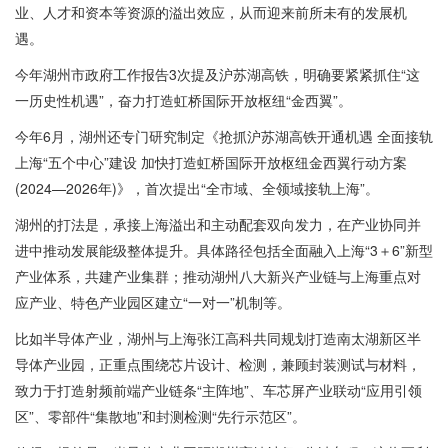
业、人才和资本等资源的溢出效应，从而迎来前所未有的发展机
遇。
今年湖州市政府工作报告3次提及沪苏湖高铁，明确要紧紧抓住“这
一历史性机遇”，奋力打造虹桥国际开放枢纽“金西翼”。
今年6月，湖州还专门研究制定《抢抓沪苏湖高铁开通机遇 全面接轨
上海“五个中心”建设 加快打造虹桥国际开放枢纽金西翼行动方案
(2024—2026年)》，首次提出“全市域、全领域接轨上海”。
湖州的打法是，承接上海溢出和主动配套双向发力，在产业协同并
进中推动发展能级整体提升。具体路径包括全面融入上海“3＋6”新型
产业体系，共建产业集群；推动湖州八大新兴产业链与上海重点对
应产业、特色产业园区建立“一对一”机制等。
比如半导体产业，湖州与上海张江高科共同规划打造南太湖新区半
导体产业园，正重点围绕芯片设计、检测，兼顾封装测试与材料，
致力于打造射频前端产业链条“主阵地”、车芯屏产业联动“应用引领
区”、零部件“集散地”和封测检测“先行示范区”。