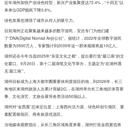
近年湖州加快产业绿色转型，新兴产业集聚度达72.4%，“十四五”以
来单位GDP能耗下降3.6%。
绿色发展也增强了城市从对人的吸引力。
目前湖州正在聚集越来越多的数字游民，安吉专门为他们建
了“DNA(Digital Nomad Anji)公社”。据统计，2022年全球数字游民
数量为3500万人，专家预计到2035年这一群体规模将超10亿人。
湖州还在今年当选2025年“东亚文化之都”，提出要打造“最江南”的文
化窗口。9月20日，第十二届湖笔文化节举办，主题定为“在湖州遇
见‘最江南’”。
湖州目标成为上海大都市圈重要休闲度假目的地，到2026年，长三
角地区来湖州旅游人次累计突破2亿，在湖州举办长三角地区体育赛
事、文化演艺、文旅会展等各类活动50场以上。
湖州对“金西翼”总体定位是：上海西向活力源、绿色科创引领区、要
素配置枢纽区、商务旅居优选区。
当地媒体观察指出，从长三角区域角度来看，湖州打造金西翼也将